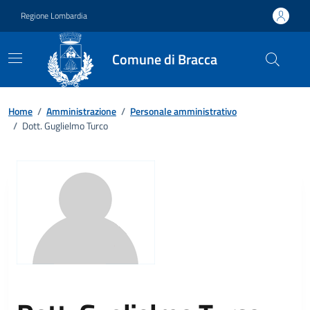
Vai ai contenuti
Vai al footer
Regione Lombardia
Comune di Bracca
Home
/
Amministrazione
/
Personale amministrativo
/
Dott. Guglielmo Turco