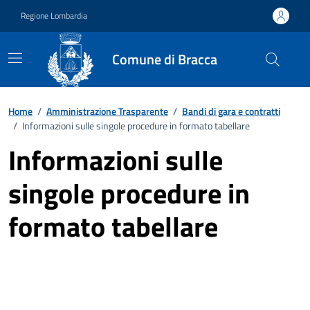
Vai ai contenuti
Vai al footer
Regione Lombardia
Comune di Bracca
Home
/
Amministrazione Trasparente
/
Bandi di gara e contratti
/
Informazioni sulle singole procedure in formato tabellare
Informazioni sulle
singole procedure in
formato tabellare