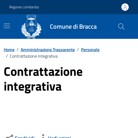
Vai ai contenuti
Vai al footer
Regione Lombardia
Comune di Bracca
Home
/
Amministrazione Trasparente
/
Personale
/
Contrattazione integrativa
Contrattazione
integrativa