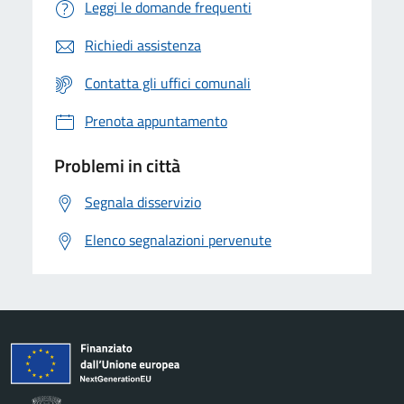
Leggi le domande frequenti
Richiedi assistenza
Contatta gli uffici comunali
Prenota appuntamento
Problemi in città
Segnala disservizio
Elenco segnalazioni pervenute