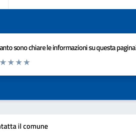
nto sono chiare le informazioni su questa pagina
a da 1 a 5 stelle la pagina
ta 1 stelle su 5
Valuta 2 stelle su 5
Valuta 3 stelle su 5
Valuta 4 stelle su 5
Valuta 5 stelle su 5
tatta il comune