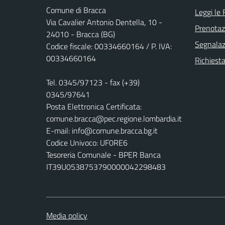
Comune di Bracca
Leggi le
Via Cavalier Antonio Dentella, 10 -
Prenota
24010 - Bracca (BG)
Segnalazi
Codice fiscale: 00334660164 / P. IVA:
00334660164
Richiesta
Tel. 0345/97123 - fax (+39)
0345/97641
Posta Elettronica Certificata:
comune.bracca@pec.regione.lombardia.it
E-mail: info@comune.bracca.bg.it
Codice Univoco: UF0RE6
Tesoreria Comunale - BPER Banca
IT39U0538753790000042298483
Media policy