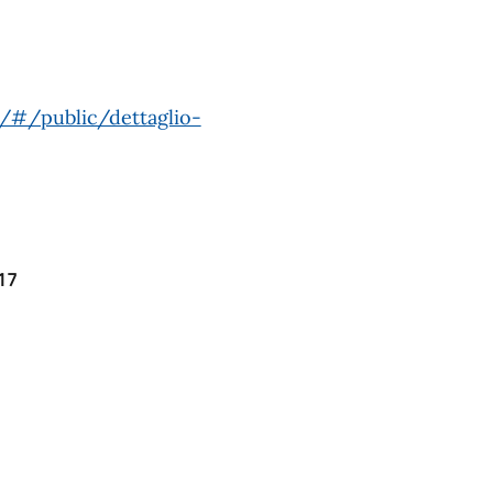
n/#/public/dettaglio-
017