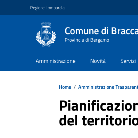
Vai ai contenuti
Vai al footer
Regione Lombardia
Comune di Bracc
Provincia di Bergamo
Amministrazione
Novità
Servizi
Home
/
Amministrazione Trasparen
Pianificazio
del territori