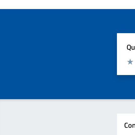
Qua
Valut
Valu
Con